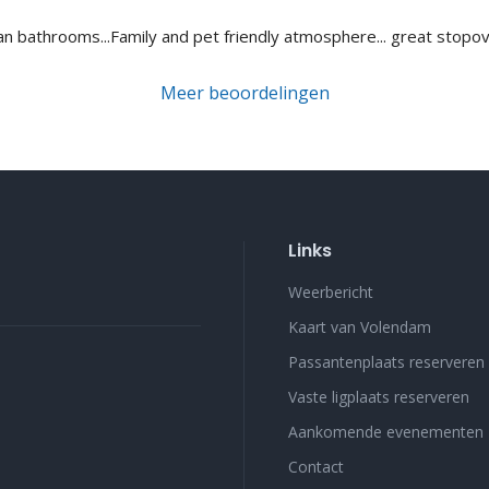
ean bathrooms...Family and pet friendly atmosphere... great sto
Meer beoordelingen
Links
Weerbericht
Kaart van Volendam
Passantenplaats reserveren
Vaste ligplaats reserveren
Aankomende evenementen
Contact