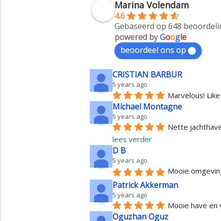
Marina Volendam
4.6
Gebaseerd op 648 beoordel
powered by
G
o
o
g
l
e
beoordeel ons op
CRISTIAN BARBUR
5 years ago
Marvelous! Like
Michael Montagne
5 years ago
Nette jachthav
lees verder
D B
5 years ago
Mooie omgeving,
Patrick Akkerman
5 years ago
Mooie have en 
Oguzhan Oguz