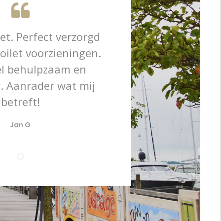
t. Perfect verzorgd
oilet voorzieningen.
el behulpzaam en
. Aanrader wat mij
betreft!
Jan G