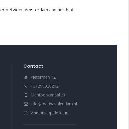
pover between Amsterdam and north of
... 
Contact
Pieterman 12
+31299320262
Marifoonkanaal 31
info@marinavolendam.nl
Vind ons op de kaart