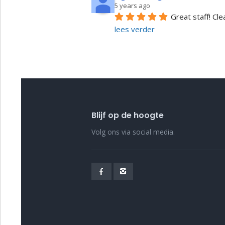
5 years ago
Great staff! Cl
lees verder
Blijf op de hoogte
Volg ons via social media.