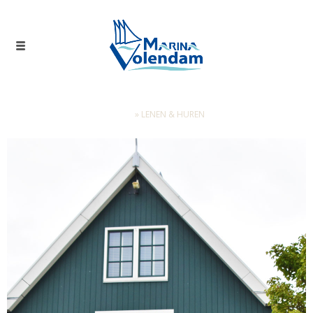
Home
»
LENEN & HUREN