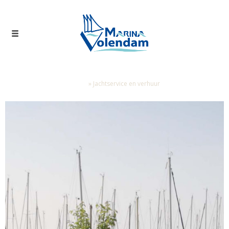
Home
»
Jachtservice en verhuur