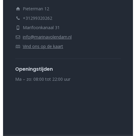
Pieterman 12
+31299320262
Marifoonkanaal 31
info@marinavolendam.nl
Vind ons op de kaart
Openingstijden
Ma – zo: 08:00 tot 22:00 uur