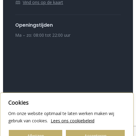
Vind ons op de kaart
Openingstijden
Ma – zo: 08:00 tot 22:00 uur
Cookies
Copyright © Marina Volendam 2024 - GS Designs
Om onze website optimaal te laten werken maken wij
HISWA voorwaarden
Cookieverklaring
gebruik van cookies.
Lees ons cookiebeleid
Privacyverklaring
Afwijzen
Accepteren